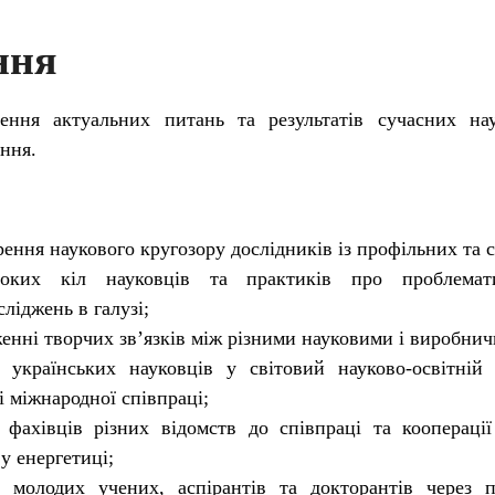
ння
ння актуальних питань та результатів сучасних нау
ння.
ення наукового кругозору дослідників із профільних та 
оких кіл науковців та практиків про проблемат
ліджень в галузі;
енні творчих зв’язків між різними науковими і виробни
ї українських науковців у світовий науково-освітній
і міжнародної співпраці;
 фахівців різних відомств до співпраці та коопераці
у енергетиці;
 молодих учених, аспірантів та докторантів через пу