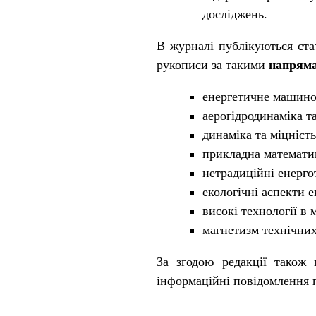
досліджень.
В журналі публікуються ста
рукописи за такими
напрям
енергетичне машино
аерогідродинаміка т
динаміка та міцніст
прикладна математи
нетрадиційні енерго
екологічні аспекти 
високі технології в
магнетизм технічних
За згодою редакції також
інформаційні повідомлення 