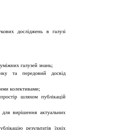
кових досліджень в галузі
суміжних галузей знань;
ику та передовий досвід
чими колективами;
 простір шляхом публікацій
ї для вирішення актуальних
блікацію результатів їхніх