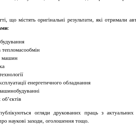
тті, що містять оригінальні результати, які отримали а
ами
:
будування
а тепломасообмін
ь машин
ка
технології
експлуатації енергетичного обладнання
 машинобудуванні
 об’єктів
 публікуються огляди друкованих праць з актуальних
про наукові заходи, оголошення тощо.