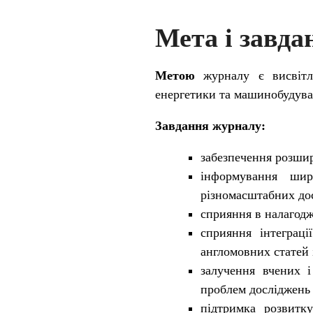
Мета і завда
Метою
журналу є висвітле
енергетики та машинобудува
Завдання журналу:
забезпечення розшир
інформування шир
різномасштабних дос
сприяння в налагодж
сприяння інтеграці
англомовних статей 
залучення вчених і
проблем досліджень 
підтримка розвитку