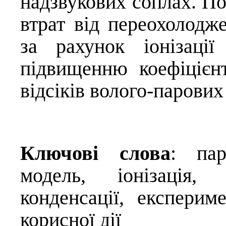
надзвукових соплах. П
втрат від переохолодже
за рахунок іонізаці
підвищенню коефіцієнт
відсіків волого-парових
Ключові слова
: пар
модель, іонізація, 
конденсації, експерим
корисної дії