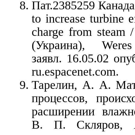
Пат.2385259 Канада
to increase turbine 
charge from steam / 
(Украина), Were
заявл. 16.05.02 опу
ru.espacenet.com
.
Тарелин, А. А. Ма
процессов, проис
расширении влажн
В. П. Скляров, 