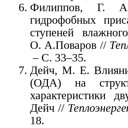
Филиппов, Г. А.
гидрофобных прис
ступеней влажног
О. А.Поваров //
Теп
– С. 33–35.
Дейч, М. Е. Влиян
(ОДА) на структ
характеристики д
Дейч //
Теплоэнерг
18.