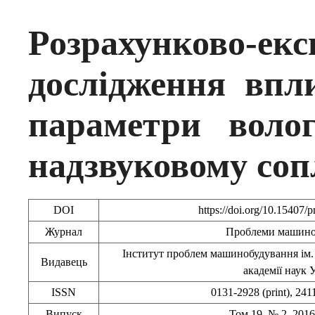
Розрахунково-екс
дослідження впли
параметри воло
надзвуковому соп
DOI
https://doi.org/10.15407
Журнал
Проблеми машино
Інститут проблем машинобудування ім.
Видавець
академії наук 
ISSN
0131-2928 (print), 241
Випуск
Том 19, № 2, 2016