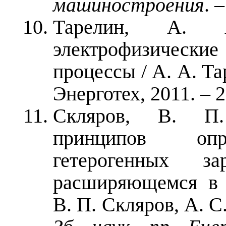
машиностроения
. 
Тарелин, А. 
электрофизически
процессы / А. А. Та
Энерготех, 2011. – 2
Скляров, В. П.
принципов опр
гетерогенных з
расширяющемся в 
В. П. Скляров, А. С