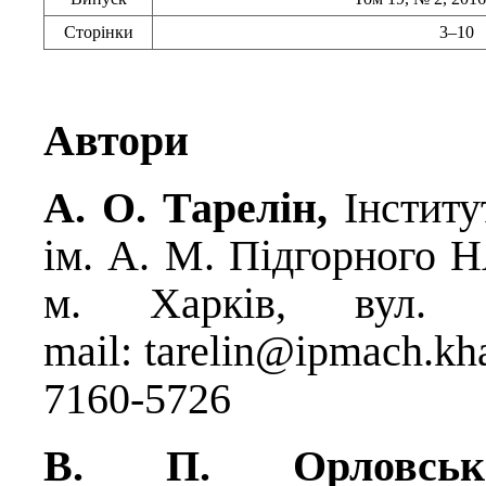
Сторінки
3–10
Автори
А. О. Тарелін,
Інстит
ім. А. М. Підгорного Н
м. Харків, вул. П
mail:
tarelin@ipmach.kh
7160-5726
В. П. Орловс