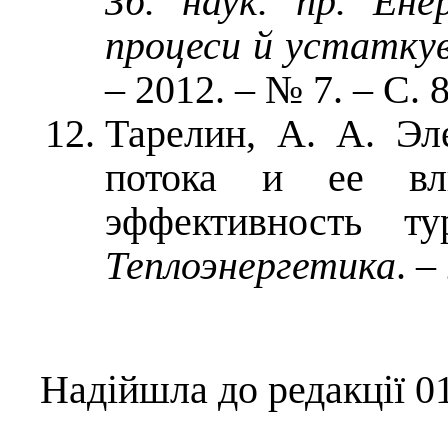
Зб. наук. пр. Ене
процеси й устатку
– 2012. – № 7. – С. 
Тарелин, А. А. Эл
потока и ее вл
эффективность т
Теплоэнергетика
. –
Надійшла до редакції 01