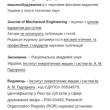
машинобудування»)
є науковим фаховим виданням
України у галузі технічних наук
Journal of Mechanical Engineering
– журнал з
цілком
відкритим доступом
.
Автори
не оплачують
публікацію статей.
Редакція журналу дотримується
високих етичних та
професійних стандартів
наукових публікацій
Національна академія наук
Засновник
–
України,
Інститут енергетичних машин і систем ім. А. М.
Підгорного
Видавець
–
Інститут енергетичних машин і систем ім.
03534570,
А. М. Підгорного
, код ЄДРПОУ
ідентифікатор у Реєстрі суб’єктів у сфері
друкованих медіа – R30-03450, Research
Organization Registry (ROR) наукової установи-