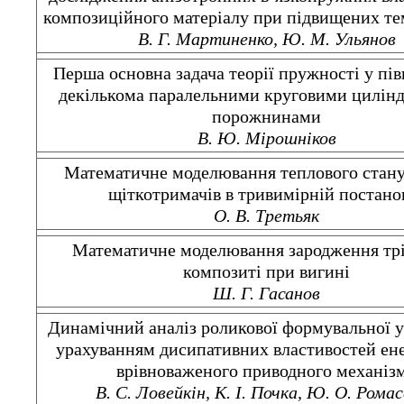
композиційного матеріалу при підвищених те
В. Г. Мартиненко, Ю. М. Ульянов
Перша основна задача теорії пружності у пів
декількома паралельними круговими цилін
порожнинами
В. Ю. Мірошніков
Математичне моделювання теплового стану
щіткотримачів в тривимірній постано
О. В. Третьяк
Математичне моделювання зародження тр
композиті при вигині
Ш. Г. Гасанов
Динамічний аналіз роликової формувальної у
урахуванням дисипативних властивостей ен
врівноваженого приводного механіз
В. С. Ловейкін, К. І. Почка, Ю. О. Рома