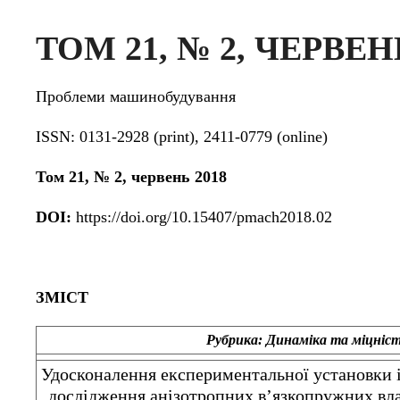
ТОМ 21, № 2, ЧЕРВЕН
Проблеми машинобудування
ISSN: 0131-2928 (print), 2411-0779 (online)
Том 21, № 2, червень 2018
DOI:
https://doi.org/10.15407/pmach2018.02
ЗМІСТ
Рубрика:
Динаміка та міцніс
Удосконалення експериментальної установки 
дослідження анізотропних в’язкопружних вл