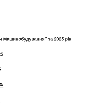
и Машинобудування” за 2025 рік
25
5
25
5