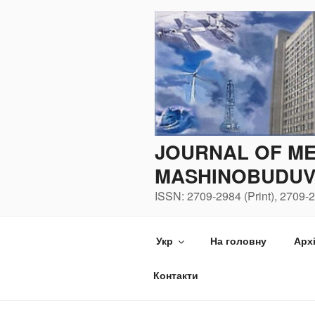
Перейти
до
вмісту
JOURNAL OF ME
MASHINOBUDUV
ISSN: 2709-2984 (Print), 2709-2
Укр
На головну
Арх
Контакти