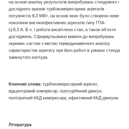
на основі аналізу результатів випробувань стендового і
дослідного зразків турбокомпресорних агрегатів
потужністю 6,3 МВт, на основі яких було створено нове
покоління високоефективних агрегатів типу ГПА-
Ц-6,3 А. В ч. І роботи висвітлено стан, а також об’єкти
досліджень. Сформульовано вимоги до випробувань
окремих систем з метою термодинамічного аналізу
характеристик агрегату при його роботі в умовах стенда
замкнутого контура.
Ключові слова
: турбокомпресорний агрегат,
відцентровий компресор, газотурбінний двигун,
політропний ККД компресора, ефективний ККД двигуна
Література