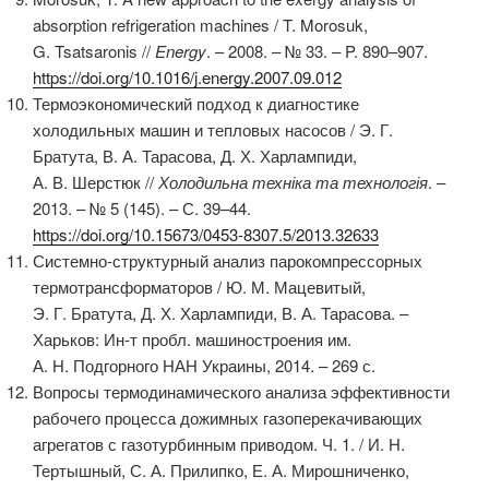
absorption refrigeration machines / T. Morosuk,
G. Tsatsaronis //
Energy
. – 2008. – № 33. – P. 890–907.
https://doi.org/10.1016/j.energy.2007.09.012
Термоэкономический подход к диагностике
холодильных машин и тепловых насосов / Э. Г.
Братута, В. А. Тарасова, Д. Х. Харлампиди,
А. В. Шерстюк //
Холодильна техніка та технологія
. –
2013. – № 5 (145). – С. 39–44.
https://doi.org/10.15673/0453-8307.5/2013.32633
Системно-структурный анализ парокомпрессорных
термотрансформаторов / Ю. М. Мацевитый,
Э. Г. Братута, Д. Х. Харлампиди, В. А. Тарасова. –
Харьков: Ин-т пробл. машиностроения им.
А. Н. Подгорного НАН Украины, 2014. – 269 с.
Вопросы термодинамического анализа эффективности
рабочего процесса дожимных газоперекачивающих
агрегатов с газотурбинным приводом. Ч. 1. / И. Н.
Тертышный, С. А. Прилипко, Е. А. Мирошниченко,