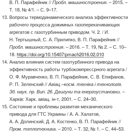
В. П. Парафейник //
Пробл. машиностроения
. – 2015. –
Т. 18, № 4/1. – С. 9–17.
Вопросы термодинамического анализа эффективности
рабочего процесса дожимных газоперекачивающих
агрегатов с газотурбинным приводом. Ч. 2. / И.
Н. Тертышный, С. А. Прилипко, В. П. Парафейник //
Пробл. машиностроения
. – 2016. – Т. 19, № 2. – С. 10–
18.
https://doi.org/10.15407/pmach2016.02.010
Анализ влияния систем газотурбинного привода на
эффективность работы турбокомпрессрного агрегата /
О. Ф. Муравченко, В. П. Парафейник, С. В. Епифанов,
Р. П. Зеленский //
Авіац.–косм. техніка і технологія.
Зб. наук. пр. Вип. 26. Двигуни та енергоустановки
. –
Харків: Харк. авіац. ін-т, 2001. – С. 24–30.
Состояние и проблемы развития механического
привода для ГТС Украины / А. А. Халатов,
А. А. Долинский, Д. А. Костенко, В. П. Парафейник //
Пром. теплотехника
. – 2010. – Т. 32, № 1. – С. 44–53.