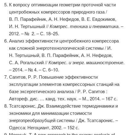
К вопросу оптимизации геометрии проточной части
центробежных компрессоров природного газа /
В. П. Парафейник, А. Н. Нефедов, В. Е. Евдокимов,
И. Н. Тертышный //
Компрес. техника и пневматика
. –
2012. – № 2. – С. 18–25.
Анализ эффективности центробежного компрессора
как сложной энерготехнологической системы / И.
Н. Тертышный, В. П. Парафейник, А. Н. Нефедов,
С. А. Рогальский //
Компрес. и энерг. машиностроение
.
– 2014. – № 4. – С. 6–10.
Сагитов, Р. Р. Повышение эффективности
эксплуатации элементов компрессорных станций на
базе эксергетического анализа / Р. Р. Сагитов :
Автореф. дис. … канд. тех. наук. – М., 2014. – 167 с.
Тсатсаронис, Дж. Взаимодействие термодинамики и
экономики для минимазации стоимости
энергопреобразубщей системы / Дж. Тсатсаронис. –
Одесса: Негоциант, 2002. – 152 с.
Morosuk, T. A new approach to the exergy analysis of