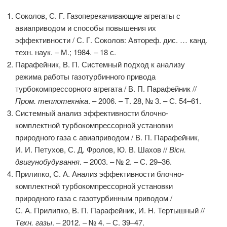
Соколов, С. Г. Газоперекачивающие агрегаты с
авиаприводом и способы повышения их
эффективности / С. Г. Соколов: Автореф. дис. … канд.
техн. наук. – М.; 1984. – 18 с.
Парафейник, В. П. Системный подход к анализу
режима работы газотурбинного привода
турбокомпрессорного агрегата / В. П. Парафейник //
Пром. теплотехніка
. – 2006. – Т. 28, № 3. – С. 54–61.
Системный анализ эффективности блочно-
комплектной турбокомпрессорной установки
природного газа с авиаприводом / В. П. Парафейник,
И. И. Петухов, С. Д. Фролов, Ю. В. Шахов //
Вісн.
двигунобудування
. – 2003. – № 2. – С. 29–36.
Прилипко, С. А. Анализ эффективности блочно-
комплектной турбокомпрессорной установки
природного газа с газотурбинным приводом /
С. А. Прилипко, В. П. Парафейник, И. Н. Тертышный //
Техн. газы
. – 2012. – № 4. – С. 39–47.