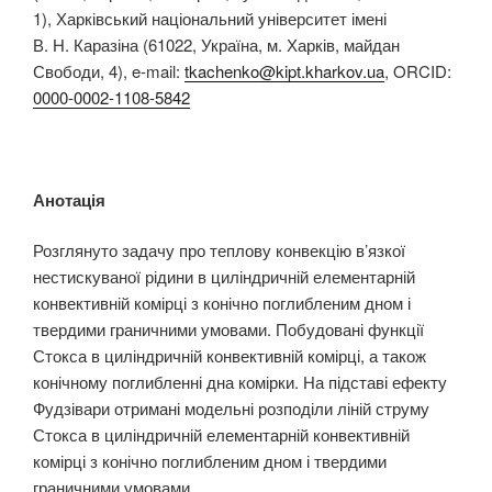
1), Харківський національний університет імені
В. Н. Каразіна (61022, Україна, м. Харків, майдан
Свободи, 4), e-mail:
tkachenko@kipt.kharkov.ua
, ORCID:
0000-0002-1108-5842
Анотація
Розглянуто задачу про теплову конвекцію в’язкої
нестискуваної рідини в циліндричній елементарній
конвективній комірці з конічно поглибленим дном і
твердими граничними умовами. Побудовані функції
Стокса в циліндричній конвективній комірці, а також
конічному поглибленні дна комірки. На підставі ефекту
Фудзівари отримані модельні розподіли ліній струму
Стокса в циліндричній елементарній конвективній
комірці з конічно поглибленим дном і твердими
граничними умовами.