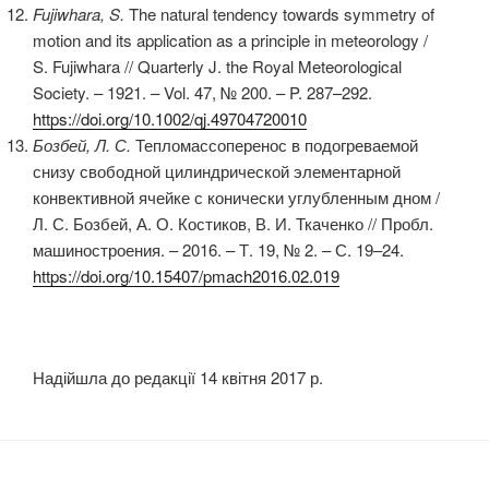
Fujiwhara, S.
The natural tendency towards symmetry of
motion and its application as a principle in meteorology /
S. Fujiwhara // Quarterly J. the Royal Meteorological
Society. – 1921. – Vol. 47, № 200. – P. 287–292.
https://doi.org/10.1002/qj.49704720010
Бозбей, Л. С.
Тепломассоперенос в подогреваемой
снизу свободной цилиндрической элементарной
конвективной ячейке с конически углубленным дном /
Л. С. Бозбей, А. О. Костиков, В. И. Ткаченко // Пробл.
машиностроения. – 2016. – Т. 19, № 2. – С. 19–24.
https://doi.org/10.15407/pmach2016.02.019
Надійшла до редакції 14 квітня 2017 р.