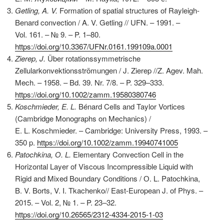
Getling, A. V.
Formation of spatial structures of Rayleigh-
Benard convection / A. V. Getling // UFN. – 1991. –
Vol. 161. – № 9. – P. 1–80.
https://doi.org/10.3367/UFNr.0161.199109a.0001
Zierep, J.
Über rotationssymmetrische
Zellularkonvektionsströmungen / J. Zierep //Z. Agev. Mah.
Mech. – 1958. – Bd. 39. Nr. 7/8. – P. 329–333.
https://doi.org/10.1002/zamm.19580380746
Koschmieder, E. L.
Bénard Cells and Taylor Vortices
(Cambridge Monographs on Mechanics) /
E. L. Koschmieder. – Cambridge: University Press, 1993. –
350 p.
https://doi.org/10.1002/zamm.19940741005
Patochkina, О
. L.
Elementary Convection Cell in the
Horizontal Layer of Viscous Incompressible Liquid with
Rigid and Mixed Boundary Conditions / О. L. Patochkina,
B. V. Borts, V. I. Tkachenko// East-European J. of Phys. –
2015. – Vol. 2, № 1. – P. 23–32.
https://doi.org/10.26565/2312-4334-2015-1-03