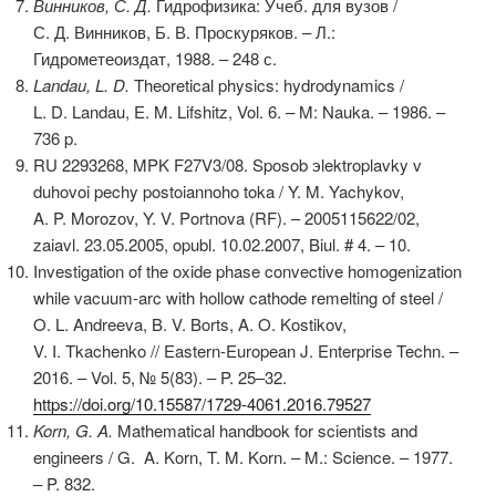
Винников,
С.
Д.
Гидрофизика: Учеб. для вузов /
С. Д. Винников, Б. В. Проскуряков. – Л.:
Гидрометеоиздат, 1988. – 248 с.
Landau, L. D.
Theoretical physics: hydrodynamics /
L. D. Landau, E. M. Lifshitz, Vol. 6. – M: Nauka. – 1986. –
736 p.
RU 2293268, MPK F27V3/08. Sposob эlektroplavky v
duhovoi pechy postoiannoho toka / Y. M. Yachykov,
A. P. Morozov, Y. V. Portnova (RF). – 2005115622/02,
zaiavl. 23.05.2005, opubl. 10.02.2007, Biul. # 4. – 10.
Investigation of the oxide phase convective homogenization
while vacuum-arc with hollow cathode remelting of steel /
O. L. Andreeva, B. V. Borts, A. O. Kostikov,
V. I. Tkachenko // Eastern-European J. Enterprise Techn. –
2016. – Vol. 5, № 5(83). – P. 25–32.
https://doi.org/10.15587/1729-4061.2016.79527
Korn, G. A.
Mathematical handbook for scientists and
engineers / G. A. Korn, T. M. Korn. – M.: Science. – 1977.
– P. 832.