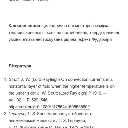
Ключові слова
: циліндрична елементарна комірка,
теплова конвекція, конічне поглиблення, тверді граничні
умови, в’язка нестискувана рідина, ефект Фудзівари
Література
Strutt, J. W.
(Lord Rayleigh) On convection currents in a
horizontal layer of fluid when the higher temperature is on
the under side/ J. W. Strutt (Lord Rayleigh) // 1916. –
Vol. 32. – P. 529–546.
https://doi.org/10.1080/14786441608635602
Гершуни,
Г.
З.
Конвективная устойчивость
несжимаемой жидкости / Г. З. Гершуни,
Е. М. Жуховицкий – М: Наука, 1972. – 393 с.