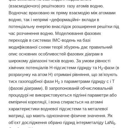
(взаємодіючого) решіткового газу атомів водню.
Водночас враховано як пряму взаємодію між атомами
водню, так і непрямі «деформаційні» вклади в
потенціальну енергію внаслідок розширення решітки під
час розчинення водню. Моделювання фазових
переходів в системах ІМС-водень на базі
модифікованої схеми теорії збурень дає правильний
опис основних особливостей фазових діаграм в
широкому діапазоні тисків водню. За умови рівності
хімічних потенціалів Н-підсистеми гідриду та Н
-фази (в
2
розрахунку на атом Н) отримані рівняння, що зв’язують
тиск газоподібної фази Н
з параметрами гідриду с і Т
2
(фазові діаграми). В запропонованій обчислювальній
процедурі не використовуються підгінні параметри або
емпіричні кореляції, і вона спирається на атомні
характеристики водневої підсистеми та металевої
матриці, що мають однозначне фізичне значення. Як
об’єкт дослідження обрано гідрид інтерметаліду LaNi
.
5