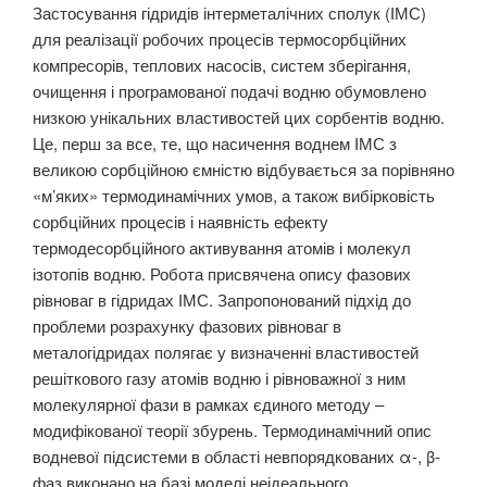
Застосування гідридів інтерметалічних сполук (ІМС)
для реалізації робочих процесів термосорбційних
компресорів, теплових насосів, систем зберігання,
очищення і програмованої подачі водню обумовлено
низкою унікальних властивостей цих сорбентів водню.
Це, перш за все, те, що насичення воднем ІМС з
великою сорбційною ємністю відбувається за порівняно
«м’яких» термодинамічних умов, а також вибірковість
сорбційних процесів і наявність ефекту
термодесорбційного активування атомів і молекул
ізотопів водню. Робота присвячена опису фазових
рівноваг в гідридах ІМС. Запропонований підхід до
проблеми розрахунку фазових рівноваг в
металогідридах полягає у визначенні властивостей
решіткового газу атомів водню і рівноважної з ним
молекулярної фази в рамках єдиного методу –
модифікованої теорії збурень. Термодинамічний опис
водневої підсистеми в області невпорядкованих α-, β-
фаз виконано на базі моделі неідеального