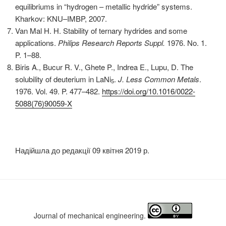
equilibriums in “hydrogen – metallic hydride” systems.
Kharkov: KNU–IMBP, 2007.
Van Mal H. H. Stability of ternary hydrides and some
applications.
Philips Research
Reports Suppl.
1976. No. 1.
P. 1–88.
Biris A., Bucur R. V., Ghete P., Indrea E., Lupu, D. The
solubility of deuterium in LaNi
.
J
. Less Common Metals
.
5
1976. Vol. 49. P. 477–482.
https://doi.org/10.1016/0022-
5088(76)90059-X
Надійшла до редакції 09 квітня 2019 р.
Journal of mechanical engineering.