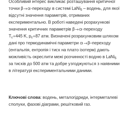
Особливий інтерес викликає розташування критичної
точки β→α-переходу в системі LaNi
– водень, для якої
5
відсутні значення параметрів, отриманих
експериментально. В роботі наведені розрахункові
значення критичних параметрів β→α-переходу
Т
=445 K, p
=87 атм. Визначені розрахунковим шляхом
с
c
дані про термодинамічні параметри α→β–переходу
(ентальпія, ентропія і тиск на плато ізотерм) дають
можливість окреслити межі розчинності водню в LaNi
5
за тисків до 500 атм та добре узгоджуються з наявними
в літературі експериментальними даними.
Ключові слова
: водень, металогідриди, інтерметалеві
сполуки, фазові діаграми, решітковий газ.