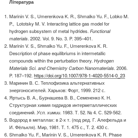
Література
Marinin V. S., Umerenkova K. R., Shmalko Yu. F., Lobko M.
P., Lototsky M. V. Interacting lattice gas model for
hydrogen subsystem of metal hydrides.
Functional
materials
. 2002. Vol. 9. No. 3. P. 395–401.
Marinin V. S., Shmalko Yu. F., Umerenkova K. R.
Description of phase equilibriums in intermetallic
compounds within the perturbation theory.
Hydrogen
Materials Sci. and Chemistry Carbon Nanomaterials
. 2006.
P. 187–192.
https://doi.org/10.1007/978-1-4020-5514-0_23
Маринин В. С. Теплофизика альтернативных
энергоносителей. Харьков: Форт, 1999. 212 с.
Яртысь В. А., Бурнашева В. В., Семененко К. Н.
Структурная химия гидридов интерметаллических
соединений.
Усп. химии
. 1983. Т. 52. № 4. С. 529-562.
Водород в металлах: в 2-х т. (под ред. Г. Алефельда и
И. Фёлькля). Мир, 1981. Т. 1. 475 с., Т. 2. 430 с.
Shmalko Yu. F., Marinin V. S., Umerenkova K. R. Phase