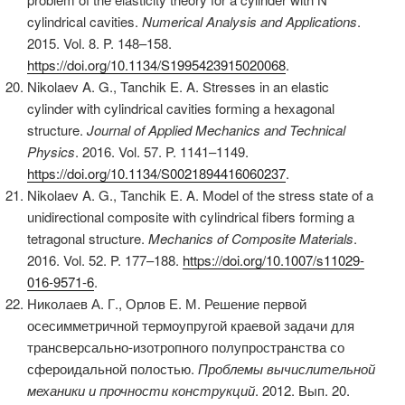
cylindrical cavities.
Numerical Analysis and Applications
.
2015. Vol. 8. P. 148–158.
https://doi.org/10.1134/S1995423915020068
.
Nikolaev A. G., Tanchik E. A. Stresses in an elastic
cylinder with cylindrical cavities forming a hexagonal
structure.
Journal of Applied Mechanics and Technical
Physics
. 2016. Vol. 57. P. 1141–1149.
https://doi.org/10.1134/S0021894416060237
.
Nikolaev A. G., Tanchik E. A. Model of the stress state of a
unidirectional composite with cylindrical fibers forming a
tetragonal structure.
Mechanics of Composite Materials
.
2016. Vol. 52. P. 177–188.
https://doi.org/10.1007/s11029-
016-9571-6
.
Николаев А. Г., Орлов Е. М. Решение первой
осесимметричной термоупругой краевой задачи для
трансверсально-изотропного полупространства со
сфероидальной полостью.
Проблемы вычислительной
механики и прочности конструкций
. 2012. Вып. 20.