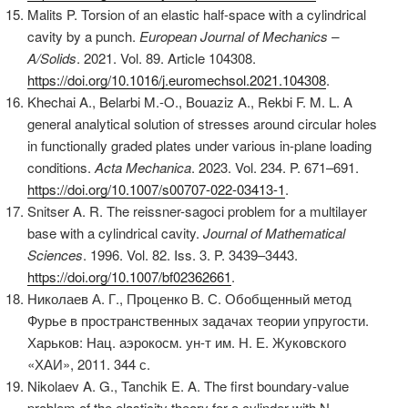
Malits P. Torsion of an elastic half-space with a cylindrical
cavity by a punch.
European Journal of Mechanics –
A/Solids
. 2021. Vol. 89. Article 104308.
https://doi.org/10.1016/j.euromechsol.2021.104308
.
Khechai A., Belarbi M.-O., Bouaziz A., Rekbi F. M. L. A
general analytical solution of stresses around circular holes
in functionally graded plates under various in-plane loading
conditions.
Acta Mechanica
. 2023. Vol. 234. P. 671–691.
https://doi.org/10.1007/s00707-022-03413-1
.
Snitser A. R. The reissner-sagoci problem for a multilayer
base with a cylindrical cavity.
Journal of Mathematical
Sciences
. 1996. Vol. 82. Iss. 3. P. 3439–3443.
https://doi.org/10.1007/bf02362661
.
Николаев А. Г., Проценко В. С. Обобщенный метод
Фурье в пространственных задачах теории упругости.
Харьков: Нац. аэрокосм. ун-т им. Н. Е. Жуковского
«ХАИ», 2011. 344 с.
Nikolaev A. G., Tanchik E. A. The first boundary-value
problem of the elasticity theory for a cylinder with N