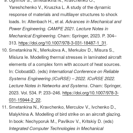
Yareshchenko V., Kruszka L. A study of the dynamic
response of materials and multilayer structures to shock
loads. In: Altenbach H., et al.
Advances in Mechanical and
Power Engineering. CAMPE 2021
.
Lecture Notes in
Mechanical Engineering
. Cham: Springer, 2023. P. 304–
313.
https://doi.org/10.1007/978-3-031-18487-1_31
.
Smetankina N., Merkulova A., Merkulov D., Misura S.,
Misiura Ie. Modelling thermal stresses in laminated aircraft
elements of a complex form with account of heat sources.
In: CioboatăD. (eds)
International Conference on Reliable
Systems Engineering (ICoRSE) – 2022. ICoRSE 2022.
Lecture Notes in Networks and Systems
. Cham: Springer,
2023. Vol. 534. P. 233–246.
https://doi.org/10.1007/978-3-
031-15944-2_22
.
Smetankina N., Kravchenko, Merculov V., Ivchenko D.,
Malykhina A. Modelling of bird strike on an aircraft glazing.
In book: Nechyporuk M., Pavlikov V., Kritskiy D. (eds)
Integrated Computer Technologies in Mechanical