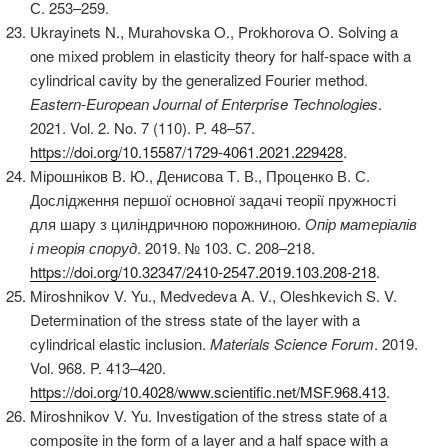
С. 253–259.
Ukrayinets N., Murahovska O., Prokhorova O. Solving a
one mixed problem in elasticity theory for half-space with a
cylindrical cavity by the generalized Fourier method.
Eastern-European Journal of Enterprise Technologies
.
2021. Vol. 2. No. 7 (110). P. 48–57.
https://doi.org/10.15587/1729-4061.2021.229428
.
Мірошніков В. Ю., Денисова Т. В., Проценко В. С.
Дослідження першої основної задачі теорії пружності
для шару з циліндричною порожниною.
Опір матеріалів
і теорія споруд
. 2019. № 103. С. 208–218.
https://doi.org/10.32347/2410-2547.2019.103.208-218
.
Miroshnikov V. Yu., Medvedeva A. V., Oleshkevich S. V.
Determination of the stress state of the layer with a
cylindrical elastic inclusion.
Materials Science Forum
. 2019.
Vol. 968. P. 413–420.
https://doi.org/10.4028/www.scientific.net/MSF.968.413
.
Miroshnikov V. Yu. Investigation of the stress state of a
composite in the form of a layer and a half space with a