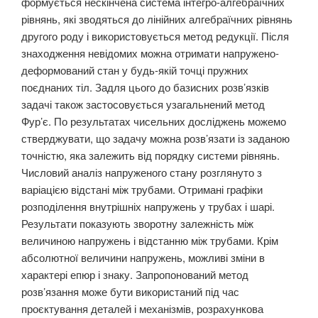
формується нескінчена система інтегро-алгебраїчних
рівнянь, які зводяться до лінійних алгебраїчних рівнянь
другого роду і використовується метод редукції. Після
знаходження невідомих можна отримати напружено-
деформований стан у будь-якій точці пружних
поєднаних тіл. Задля цього до базисних розв’язків
задачі також застосовується узагальнений метод
Фур’є. По результатах чисельних досліджень можемо
стверджувати, що задачу можна розв’язати із заданою
точністю, яка залежить від порядку системи рівнянь.
Числовий аналіз напруженого стану розглянуто з
варіацією відстані між трубами. Отримані графіки
розподілення внутрішніх напружень у трубах і шарі.
Результати показують зворотну залежність між
величиною напружень і відстанню між трубами. Крім
абсолютної величини напружень, можливі зміни в
характері епюр і знаку. Запропонований метод
розв’язання може бути використаний під час
проєктування деталей і механізмів, розрахункова