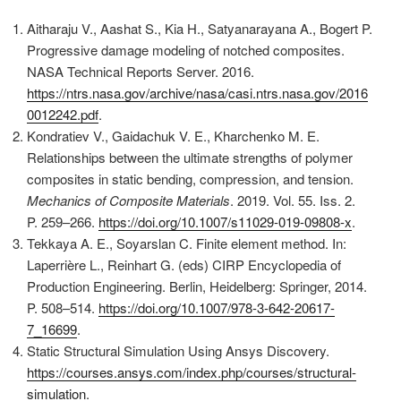
Aitharaju V., Aashat S., Kia H., Satyanarayana A., Bogert P.
Progressive damage modeling of notched composites.
NASA Technical Reports Server. 2016.
https://ntrs.nasa.gov/archive/nasa/casi.ntrs.nasa.gov/2016
0012242.pdf
.
Kondratiev V., Gaidachuk V. E., Kharchenko M. E.
Relationships between the ultimate strengths of polymer
composites in static bending, compression, and tension.
Mechanics of Composite Materials
. 2019. Vol. 55. Iss. 2.
P. 259–266.
https://doi.org/10.1007/s11029-019-09808-x
.
Tekkaya A. E., Soyarslan C. Finite element method. In:
Laperrière L., Reinhart G. (eds) CIRP Encyclopedia of
Production Engineering. Berlin, Heidelberg: Springer, 2014.
P. 508–514.
https://doi.org/10.1007/978-3-642-20617-
7_16699
.
Static Structural Simulation Using Ansys Discovery.
https://courses.ansys.com/index.php/courses/structural-
simulation
.