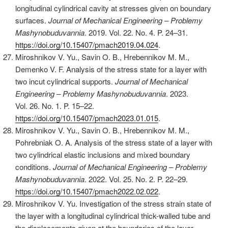
longitudinal cylindrical cavity at stresses given on boundary
surfaces.
Journal of Mechanical Engineering –
Problemy
Mashynobuduvannia
. 2019. Vol. 22. No. 4. P. 24–31.
https://doi.org/10.15407/pmach2019.04.024
.
Miroshnikov V. Yu., Savin O. B., Hrebennikov M. M.,
Demenko V. F. Analysis of the stress state for a layer with
two incut cylindrical supports.
Journal of Mechanical
Engineering –
Problemy Mashynobuduvannia
. 2023.
Vol. 26. No. 1. P. 15–22.
https://doi.org/10.15407/pmach2023.01.015
.
Miroshnikov V. Yu., Savin O. B., Hrebennikov M. M.,
Pohrebniak O. A. Analysis of the stress state of a layer with
two cylindrical elastic inclusions and mixed boundary
conditions.
Journal of Mechanical Engineering – Problemy
Mashynobuduvannia
. 2022. Vol. 25. No. 2. P. 22–29.
https://doi.org/10.15407/pmach2022.02.022
.
Miroshnikov V. Yu. Investigation of the stress strain state of
the layer with a longitudinal cylindrical thick-walled tube and
the displacements given at the boundaries of the layer.