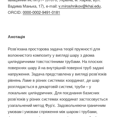
Вадима Манька, 17), e-mail:
v.miroshnikov@khai.edu
,
ORCID:
0000-0002-9491-0181
Анотація
Розв’язана просторова задача теорії пружності для
волокнистого композиту у вигляді шару з двома
циліндричними товстостінними трубами. На плоских
поверхнях шару й на внутрішній поверхні труб задані
напруження. Задача представлена у вигляді розв’язків
рівнянь Ламе в різних системах координат, де шар
розглядається в декартовій системі, труби – у
локальних циліндричних. Для поєднання базисних
розв’язків у різних системах координат застосовується
узагальнений метод Фур’є. Задовольняючи граничним
умовам і умовам спряження між шаром і трубами,