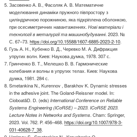
Засовенко А. В., Фасоляк А. В. Математичне
моделювання динаміки пружного півпростору з
циліндричною порожниною, яка підкріплена оболонкою,
при осесиметричних навантаженнях.
Нові матеріали і
технології в металургії та машинобудуванні
. 2023. №
С. 67–73.
https://doi.org/10.15588/1607-6885-2023-2-10
.
Гузь А. Н., Кубенко В. Д., Черевко М. А. Дифракция
упругих волн. Киев: Наукова думка, 1978. 307 с.
Гринченко В. Т., Мелешко В. В. Гармонические
колебания и волны в упругих телах. Киев: Наукова
думка, 1981. 284 с.
Smetankina N., Kurennov , Barakhov K. Dynamic stresses
in the adhesive joint. The Goland-Reissner model. In:
CioboatăD. D. (eds)
International Conference on Reliable
Systems Engineering (ICoRSE) – 2023. ICoRSE 2023.
Lecture Notes in Networks and Systems
. Cham: Springer,
2023. Vol. 762. P. 456–468.
https://doi.org/10.1007/978-3-
031-40628-7_38
.
Ugrimov S., Smetankina N., Kravchenko O.,