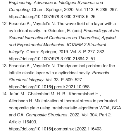
Engineering. Advances in Intelligent Systems and
Computing
. Cham: Springer, 2020. Vol. 1113. P. 289–297.
https://doi.org/10.1007/978-3-030-37618-5_25
.
Fesenko A., Vaysfel’d N. The wave field of a layer with a
cylindrical cavity. In: Gdoutos, E. (eds)
Proceedings of the
Second International Conference on Theoretical, Applied
and Experimental Mechanics. ICTAEM 2
Structural
Integrity
. Cham: Springer, 2019. Vol. 8. P. 277–282.
https://doi.org/10.1007/978-3-030-21894-2_51
.
Fesenko A., Vaysfel’d N. The dynamical problem for the
infinite elastic layer with a cylindrical cavity.
Procedia
Structural Integrity.
Vol. 33. P. 509–527.
https://doi.org/10.1016/j.prostr.2021.10.058
.
Jafari M., Chaleshtari M. H. B., Khoramishad H.,
Altenbach H. Minimization of thermal stress in perforated
composite plate using metaheuristic algorithms WOA, SCA
and GA.
Composite Structures
. 2022. Vol. 304. Part 2.
Article 116403.
https://doi.org/10.1016/j.compstruct.2022.116403
.