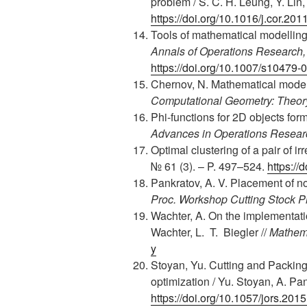
problem / S. C. H. Leung, Y. Lin
https://doi.org/10.1016/j.cor.201
Tools of mathematical modelling
Annals of Operations Research,
https://doi.org/10.1007/s10479-
Chernov, N. Mathematical model 
Computational Geometry: Theor
Phi-functions for 2D objects for
Advances in Operations Resear
Optimal clustering of a pair of ir
№ 61 (3). – P. 497–524.
https:/
Pankratov, A. V. Placement of no
Proc. Workshop Cutting Stock 
Wachter, A. On the implementation
Wachter, L. T. Biegler //
Mathem
y
Stoyan, Yu. Cutting and Packing
optimization / Yu. Stoyan, A. Pa
https://doi.org/10.1057/jors.201