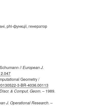
ні, phi-функції, генератор
 Schumann //
European J.
.12.047
mputational Geometry /
2/20130522-3-BR-4036.00113
Discr. & Comput. Geom
. – 1989.
an J. Operational Research
. –