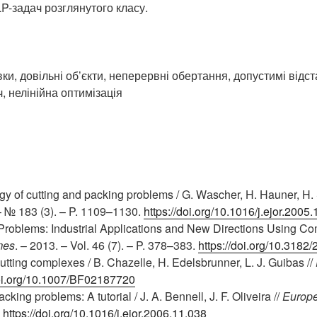
P-задач розглянутого класу.
вки, довільні об’єкти, неперервні обертання, допустимі відста
, нелінійна оптимізація
y of cutting and packing problems / G. Wаscher, H. Hauner, H.
 – № 183 (3). – P. 1109–1130.
https://doi.org/10.1016/j.ejor.2005
Problems: Industrial Applications and New Directions Using Co
mes
. – 2013. – Vol. 46 (7). – P. 378–383.
https://doi.org/10.318
utting complexes / B. Chazelle, H. Edelsbrunner, L. J. Guibas //
doi.org/10.1007/BF02187720
king problems: A tutorial / J. A. Bennell, J. F. Oliveira //
Europe
.
https://doi.org/10.1016/j.ejor.2006.11.038