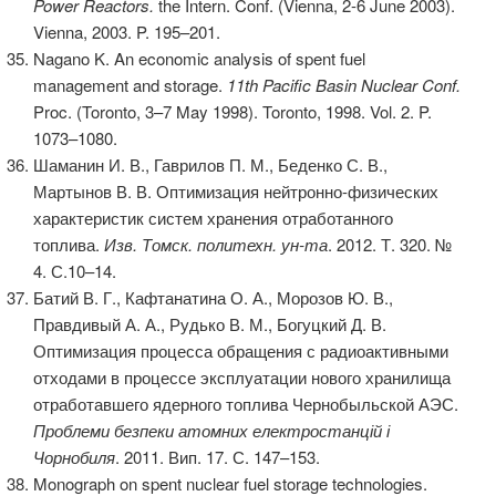
Power Reactors.
the Intern. Conf. (Vienna, 2-6 June 2003).
Vienna, 2003. P. 195–201.
Nagano K. An economic analysis of spent fuel
management and storage.
11th Pacific Basin Nuclear Conf.
Proc. (Toronto, 3–7 May 1998). Toronto, 1998. Vol. 2. P.
1073–1080.
Шаманин И. В., Гаврилов П. М., Беденко С. В.,
Мартынов В. В. Оптимизация нейтронно-физических
характеристик систем хранения отработанного
топлива.
Изв. Томск. политехн. ун-та
. 2012. Т. 320. №
4. С.10–14.
Батий В. Г., Кафтанатина О. А., Морозов Ю. В.,
Правдивый А. А., Рудько В. М., Богуцкий Д. В.
Оптимизация процесса обращения с радиоактивными
отходами в процессе эксплуатации нового хранилища
отработавшего ядерного топлива Чернобыльской АЭС.
Проблеми безпеки атомних електростанцій і
Чорнобиля
. 2011. Вип. 17. С. 147–153.
Monograph on spent nuclear fuel storage technologies.