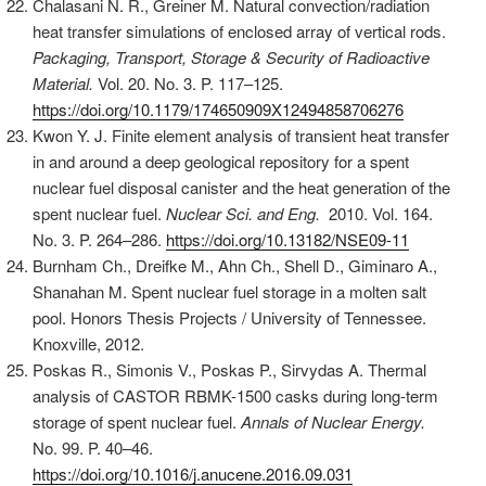
Chalasani N. R., Greiner M. Natural convection/radiation
heat transfer simulations of enclosed array of vertical rods.
Packaging, Transport, Storage & Security of Radioactive
Material.
Vol. 20. No. 3. P. 117–125.
https://doi.org/10.1179/174650909X12494858706276
Kwon Y. J. Finite element analysis of transient heat transfer
in and around a deep geological repository for a spent
nuclear fuel disposal canister and the heat generation of the
spent nuclear fuel.
Nuclear Sci. and Eng.
2010. Vol. 164.
No. 3. P. 264–286.
https://doi.org/10.13182/NSE09-11
Burnham Ch., Dreifke M., Ahn Ch., Shell D., Giminaro A.,
Shanahan M. Spent nuclear fuel storage in a molten salt
pool. Honors Thesis Projects / University of Tennessee.
Knoxville, 2012.
Poskas R., Simonis V., Poskas P., Sirvydas A. Thermal
analysis of CASTOR RBMK-1500 casks during long-term
storage of spent nuclear fuel.
Annals of Nuclear Energy.
No. 99. P. 40–46.
https://doi.org/10.1016/j.anucene.2016.09.031