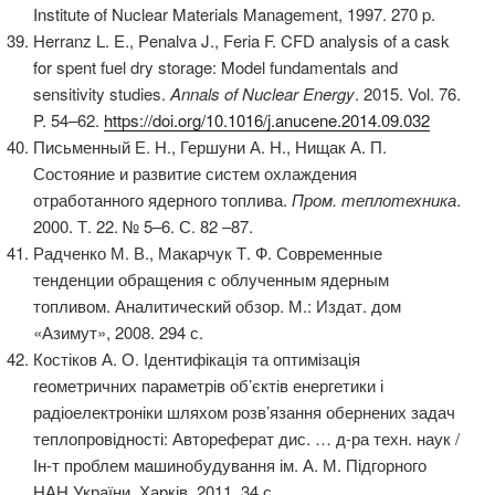
Institute of Nuclear Materials Management, 1997. 270 p.
Herranz L. E., Penalva J., Feria F. CFD analysis of a cask
for spent fuel dry storage: Model fundamentals and
sensitivity studies.
Annals of Nuclear Energy
. 2015. Vol. 76.
P. 54–62.
https://doi.org/10.1016/j.anucene.2014.09.032
Письменный Е. Н., Гершуни А. Н., Нищак А. П.
Состояние и развитие систем охлаждения
отработанного ядерного топлива.
Пром. теплотехника
.
2000. Т. 22. № 5–6. С. 82 –87.
Радченко М. В., Макарчук Т. Ф. Современные
тенденции обращения с облученным ядерным
топливом. Аналитический обзор. М.: Издат. дом
«Азимут», 2008. 294 с.
Костіков А. О. Ідентифікація та оптимізація
геометричних параметрів об’єктів енергетики і
радіоелектроніки шляхом розв’язання обернених задач
теплопровідності: Автореферат дис. … д-ра техн. наук /
Ін-т проблем машинобудування ім. А. М. Підгорного
НАН України. Харків, 2011. 34 с.