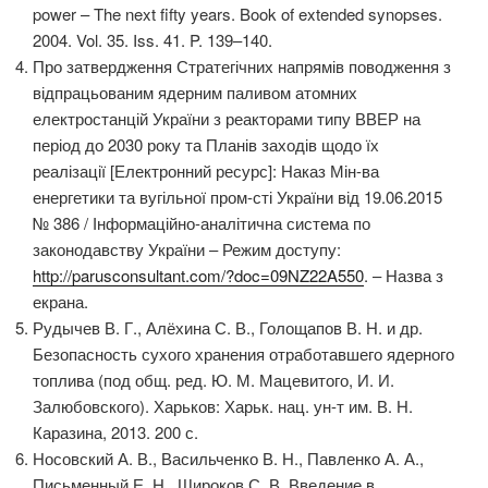
power – The next fifty years. Book of extended synopses.
2004. Vol. 35. Iss. 41. P. 139–140.
Про затвердження Стратегічних напрямів поводження з
відпрацьованим ядерним паливом атомних
електростанцій України з реакторами типу ВВЕР на
період до 2030 року та Планів заходів щодо їх
реалізації [Електронний ресурс]: Наказ Мін-ва
енергетики та вугільної пром-сті України від 19.06.2015
№ 386 / Інформаційно-аналітична система по
законодавству України – Режим доступу:
http://parusconsultant.com/?doc=09NZ22A550
. – Назва з
екрана.
Рудычев В. Г., Алёхина С. В., Голощапов В. Н. и др.
Безопасность сухого хранения отработавшего ядерного
топлива (под общ. ред. Ю. М. Мацевитого, И. И.
Залюбовского). Харьков: Харьк. нац. ун-т им. В. Н.
Каразина, 2013. 200 с.
Носовский А. В., Васильченко В. Н., Павленко А. А.,
Письменный Е. Н., Широков С. В. Введение в