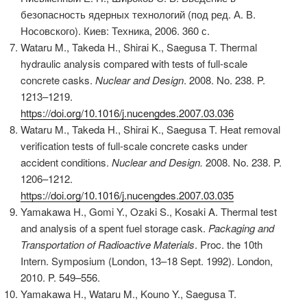
безопасность ядерных технологий (под ред. А. В.
Носовского). Киев: Техника, 2006. 360 с.
Wataru M., Takeda H., Shirai K., Saegusa T. Thermal
hydraulic analysis compared with tests of full-scale
concrete casks.
Nuclear and Design
. 2008. No. 238. P.
1213–1219.
https://doi.org/10.1016/j.nucengdes.2007.03.036
Wataru M., Takeda H., Shirai K., Saegusa T. Heat removal
verification tests of full-scale concrete casks under
accident conditions.
Nuclear and Design.
2008. No. 238. P.
1206–1212.
https://doi.org/10.1016/j.nucengdes.2007.03.035
Yamakawa H., Gomi Y., Ozaki S., Kosaki A. Thermal test
and analysis of a spent fuel storage cask.
Packaging and
Transportation of Radioactive Materials
. Proc. the 10th
Intern. Symposium (London, 13–18 Sept. 1992). London,
2010. P. 549–556.
Yamakawa H., Wataru M., Kouno Y., Saegusa T.