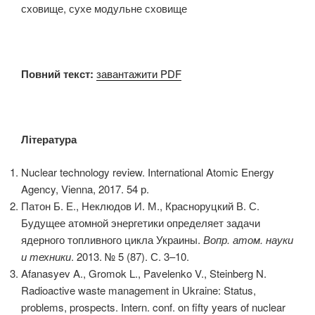
сховище, сухе модульне сховище
Повний текст
:
завантажити PDF
Література
Nuclear technology review. International Atomic Energy
Agency, Vienna, 2017. 54 р.
Патон Б. Е., Неклюдов И. М., Красноруцкий В. С.
Будущее атомной энергетики определяет задачи
ядерного топливного цикла Украины.
Вопр. атом. науки
и техники
. 2013. № 5 (87). С. 3–10.
Afanasyev A., Gromok L., Pavelenko V., Steinberg N.
Radioactive waste management in Ukraine: Status,
problems, prospects. Intern. conf. on fifty years of nuclear