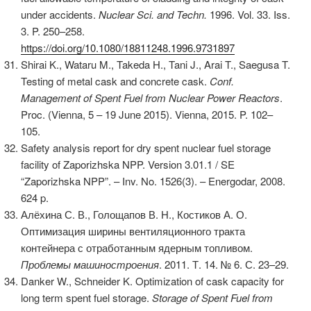
under accidents.
Nuclear Sci. and Techn.
1996. Vol. 33. Iss.
3. P. 250–258.
https://doi.org/10.1080/18811248.1996.9731897
Shirai K., Wataru M., Takeda H., Tani J., Arai T., Saegusa T.
Testing of metal cask and concrete cask.
Conf.
Management of Spent Fuel from Nuclear Power Reactors
.
Proc. (Vienna, 5 – 19 June 2015). Vienna, 2015. P. 102–
105.
Safety analysis report for dry spent nuclear fuel storage
facility of Zaporizhska NPP. Version 3.01.1 / SE
“Zaporizhska NPP”. – Inv. No. 1526(3). – Energodar, 2008.
624 p.
Алёхина С. В., Голощапов В. Н., Костиков А. О.
Оптимизация ширины вентиляционного тракта
контейнера с отработанным ядерным топливом.
Проблемы машиностроения
. 2011. Т. 14. № 6. С. 23–29.
Danker W., Schneider K. Optimization of cask capacity for
long term spent fuel storage.
Storage of Spent Fuel from