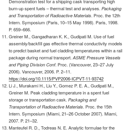
Demonstration test for a shipping cask transporting high
burn-up spent fuels – thermal test and analyses.
Packaging
and Transportation of Radioactive Materials
. Proc. the 12th
Intern. Symposium (Paris, 10–15 May 1998). Paris, 1998.
P. 659–666.
Greiner M., Gangadharan K. K., Gudipati M. Use of fuel
assembly/backfill gas effective thermal conductivity models
to predict basket and fuel cladding temperatures within a rail
package during normal transport.
ASME
Pressure Vessels
and Piping Division Conf
. Proc. (Vancouver, 23–27 July
2006). Vancouver, 2006. P. 2–11.
https://doi.org/10.1115/PVP2006-ICPVT-11-93742
Li J., Murakami H., Liu Y., Gomez P. E. A., Gudipati M.,
Greiner M. Peak cladding temperature in a spent fuel
storage or transportation cask.
Packaging and
Transportation of Radioactive Materials
. Proc. the 15th
Intern. Symposium (Miami, 21–26 October 2007). Miami,
2007. P. 21–32.
Manteufel R. D., Todreas N. E. Analytic formulae for the