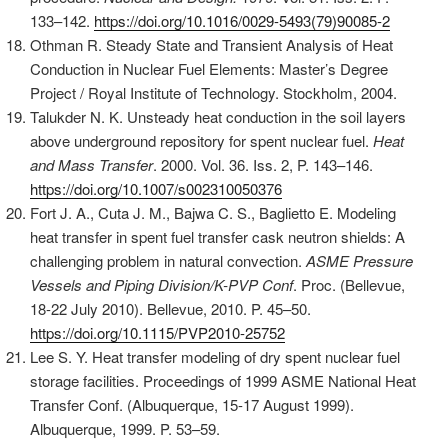
133–142.
https://doi.org/10.1016/0029-5493(79)90085-2
Othman R. Steady State and Transient Analysis of Heat
Conduction in Nuclear Fuel Elements: Master’s Degree
Project / Royal Institute of Technology. Stockholm, 2004.
Talukder N. K. Unsteady heat conduction in the soil layers
above underground repository for spent nuclear fuel.
Heat
and Mass Transfer
. 2000. Vol. 36. Iss. 2, P. 143–146.
https://doi.org/10.1007/s002310050376
Fort J. A., Cuta J. M., Bajwa C. S., Baglietto E. Modeling
heat transfer in spent fuel transfer cask neutron shields: A
challenging problem in natural convection.
ASME Pressure
Vessels and Piping Division/K-PVP Conf
. Proc. (Bellevue,
18-22 July 2010). Bellevue, 2010. P. 45–50.
https://doi.org/10.1115/PVP2010-25752
Lee S. Y. Heat transfer modeling of dry spent nuclear fuel
storage facilities. Proceedings of 1999 ASME National Heat
Transfer Conf. (Albuquerque, 15-17 August 1999).
Albuquerque, 1999. P. 53–59.