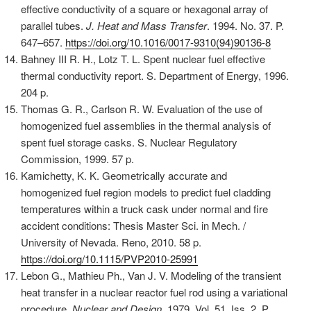
effective conductivity of a square or hexagonal array of
parallel tubes.
J. Heat and Mass Transfer
. 1994. No. 37. P.
647–657.
https://doi.org/10.1016/0017-9310(94)90136-8
Bahney III R. H., Lotz T. L. Spent nuclear fuel effective
thermal conductivity report. S. Department of Energy, 1996.
204 p.
Thomas G. R., Carlson R. W. Evaluation of the use of
homogenized fuel assemblies in the thermal analysis of
spent fuel storage casks. S. Nuclear Regulatory
Commission, 1999. 57 p.
Kamichetty, K. K. Geometrically accurate and
homogenized fuel region models to predict fuel cladding
temperatures within a truck cask under normal and fire
accident conditions: Thesis Master Sci. in Mech. /
University of Nevada. Reno, 2010. 58 p.
https://doi.org/10.1115/PVP2010-25991
Lebon G., Mathieu Ph., Van J. V. Modeling of the transient
heat transfer in a nuclear reactor fuel rod using a variational
procedure.
Nuclear and Design.
1979. Vol. 51. Iss. 2. P.