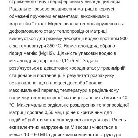
стрижневого типу і периферійним у вигляді циліндра.
Радіальне і осьове розширення матриці в корпусі
обмежені пружними елементами, виконаними з
жаростійкої сталі. Моделювання теплонапруженого та
деформованого стану теплопровідної матриці
виконується для режиму десорбції водню протягом 900
с за температури 350 °С. Як металогідрид обрано
гідрид магнію (MgH2). Щільність упаковки водню в
3
металогідриді дорівнює 0,11 г/см
. Задача
розв’язується в декартових координатах у тривимірній
стаціонарній постановці. В результаті розрахунку
встановлено, що в процесі десорбції водню
максимальний перепад температури в радіальному
напрямку теплопровідної матриці становить близько 40
°С. Максимальне радіальне розширення теплопровідної
матриці досягає 0,56 мм, що не є критичним для
надійної роботи металогідридного акумулятора. Рівень
еквівалентних напружень за Мізесом змінюється в
межах 10 – 60 МПа ділянками комірчастої структури