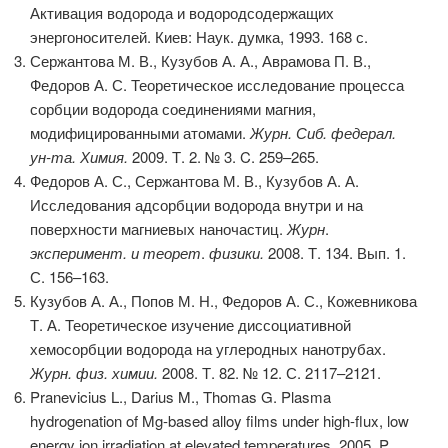
Активация водорода и водородсодержащих
энергоносителей. Киев: Наук. думка, 1993. 168 с.
Сержантова М. В., Кузубов А. А., Аврамова П. В.,
Федоров А. С. Теоретическое исследование процесса
сорбции водорода соединениями магния,
модифицированными атомами.
Журн. Сиб. федерал.
ун-та. Химия.
2009. Т. 2. № 3. C. 259–265.
Федоров А. С., Сержантова М. В., Кузубов А. А.
Исследования адсорбции водорода внутри и на
поверхности магниевых наночастиц.
Журн
.
эксперимент. и теорет
.
физики.
2008. Т. 134. Вып. 1.
С. 156–163.
Кузубов А. А., Попов М. Н., Федоров А. С., Кожевникова
Т. А. Теоретическое изучение диссоциативной
хемосорбции водорода на углеродных нанотрубах.
Журн. физ. химии.
2008. Т. 82. № 12. С. 2117–2121.
Pranevicius L., Darius M., Thomas G. Plasma
hydrogenation of Mg-based alloy films under high-flux, low
energy ion irradiation at elevated temperatures. 2005. P.