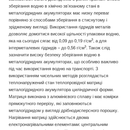
зберігання водню в хімічно зв’язаному стані в
металогідридних акумуляторах має низку переваг
порівняно зі способами зберігання в стиснутому і
зрідженому вигляді. Використання гідридів металів
дозволяє домогтися високої щільності упаковки водню,
3
яка на сьогодні сягає від 0,09 до 0,19 г/см
, а для
3
інтерметалевих гідридів – до 0,56 г/см
. Також слід
зазначити високу безпеку зберігання водню в
металогідридних акумуляторах, що особливо важливо
під час використання водню на транспорті. З
використанням чисельних методів розглядається
теплонапружений стан теплопровідної матриці
металогідридного акумулятора циліндричної форми.
Матриця виконана з алюмінієвого сплаву і має комірки
прямокутного перерізу, які заповнюються
металогідридом у вигляді дрібнодисперсного порошку.
Нагрівання матриці здійснюється двома
електронагрівальними елементами: центральним