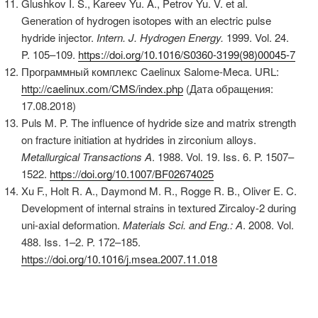
Glushkov I. S., Kareev Yu. A., Petrov Yu. V. et al.
Generation of hydrogen isotopes with an electric pulse
hydride injector.
Intern.
J. Hydrogen Energy.
1999. Vol. 24.
P. 105–109.
https://doi.org/10.1016/S0360-3199(98)00045-7
Программный комплекс Caelinux Salome-Meca. URL:
http://caelinux.com/CMS/index.php
(Дата обращения:
17.08.2018)
Puls M. P. The influence of hydride size and matrix strength
on fracture initiation at hydrides in zirconium alloys.
Metallurgical Transactions A
. 1988. Vol. 19. Iss. 6. P. 1507–
1522.
https://doi.org/10.1007/BF02674025
Xu F., Holt R. A., Daymond M. R., Rogge R. B., Oliver E. C.
Development of internal strains in textured Zircaloy-2 during
uni-axial deformation.
Materials Sci. and Eng.: A
. 2008. Vol.
488. Iss. 1–2. P. 172–185.
https://doi.org/10.1016/j.msea.2007.11.018