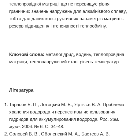
теплопровідної матриці, що не перевищує рівня
граничних значень напружень для алюмінієвого сплаву,
тобто для даних конструктивних параметрів матриці є
резерв підвищення інтенсивності теплообміну.
Ключові слова:
металогідрид, водень, теплопровідна
матриця, теплонапружений стан, рівень температур
Література
Тарасов Б. П., Лотоцкий М. В., Яртысь В. А. Проблема
хранения водорода и перспективы использования
гидридов для аккумулирования водорода.
Рос
.
хим
.
журн
. 2006. № 6. С. 34–48.
Соловей В. В., Оболенский М. А., Бастеев А. В.