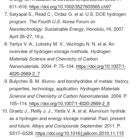
611–616.
https://doi.org/10.1002/3527603565.ch97
Satyapal S., Read C., Ordaz G. et al. U.S. DOE hydrogen
program.
The Fourth U.S.-Korea Forum on
Nanotechnology: Sustainable Energy
, Honolulu, HI, 2007.
April 26–27, 19 p.
Yartys V. A., Lotosky M. V., Veziroglu N. N. et al. An
overview of hydrogen storage methods.
Hydrogen
Materials Science and Chemistry of Carbon
Nanomaterials.
2004. P. 75–104.
https://doi.org/10.1007/1-
4020-2669-2_7
Bulychev B. M. Alumo- and borohydrides of metals: history,
properties, technology, application.
Hydrogen Materials
Science and Chemistry of Carbon Nanomaterials.
2004. P.
105–114.
https://doi.org/10.1007/1-4020-2669-2_8
Graetz J., Reilly J. J., Yartis V. A. et al. Aluminum hydride
as a hydrogen and energy storage material: Past, present
and future.
Alloys and Compounds September.
2011. P.
S517–S528.
https://doi.org/10.1016/j.jallcom.2010.11.115