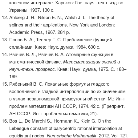
конечном интервале. Харьков: Гос. науч.-техн. изд-во
Украины, 1937. 130 с.
Ahlberg J. H., Nilson E. N., Walsh J. L. The theory of
splines and their applications. New York and London:
Academic Press, 1967. 284 p.
Попов Б. А., Теслер Г. С. Приближение функций
сплайнами. Киев: Наук. думка, 1984. 600 с.
Рвачёв В. Л., Рвачев В. А. Атомарные функции в
математической физике.
Математизация знаний и
науч.-техн. прогресс.
Киев: Наук. думка, 1975. С. 188–
199.
Рябенький В. С. Локальные формулы гладкого
восполнения и гладкой интерполяции по их значениям
в узлах неравномерной прямоугольной сетки. М.: Ин-т
проблем математики АН СССР, 1974. 42 с. (Препринт.
АН СССР. Ин-т проблем математики; 21).
Bos L., De Marchi S., Hormann K., Klein G. On the
Lebesgue constant of barycentric rational interpolation at
equidistant nodes.
Numerische Mathematik
. 2012. Vol. 121.