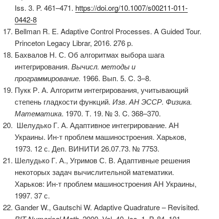
Iss. 3. P. 461–471.
https://doi.org/10.1007/s00211-011-
0442-8
Bellman R. E. Adaptive Control Processes. A Guided Tour.
Princeton Legacy Librar, 2016. 276 p.
Бахвалов Н. С. Об алгоритмах выбора шага
интегрирования.
Вычисл. методы и
программирование.
1966. Вып. 5. C. 3–8.
Пукк Р. А. Алгоритм интегрирования, учитывающий
степень гладкости функций.
Изв
.
АН ЭССР. Физика.
Математика
. 1970. Т. 19. № 3. C. 368–370.
Шелудько Г. А. Адаптивное интегрирование. АН
Украины. Ин-т проблем машиностроения. Харьков,
1973. 12 с. Деп. ВИНИТИ 26.07.73. № 7753.
Шелудько Г. А., Угримов С. В. Адаптивные решения
некоторых задач вычислительной математики.
Харьков: Ин-т проблем машиностроения АН Украины,
1997. 37 с.
Gander W., Gautschi W. Adaptive Quadrature – Revisited.
BIT Numerical Math
. 2000. Vol. 40. Iss. 1. P. 84–101.