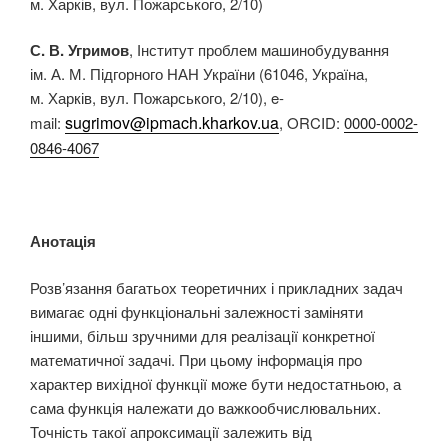
м. Харків, вул. Пожарського, 2/10)
С. В. Угримов
, Інститут проблем машинобудування
ім. А. М. Підгорного НАН України (61046, Україна,
м. Харків, вул. Пожарського, 2/10), e-
sugrimov@ipmach.kharkov.ua
mail:
, ORCID:
0000-0002-
0846-4067
Анотація
Розв’язання багатьох теоретичних і прикладних задач
вимагає одні функціональні залежності заміняти
іншими, більш зручними для реалізації конкретної
математичної задачі. При цьому інформація про
характер вихідної функції може бути недостатньою, а
сама функція належати до важкообчислювальних.
Точність такої апроксимації залежить від