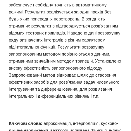
забезпечує необхідну точність в автоматичному
режимі. Результат реалізується за один прохід без
будь-яких попередніх перетворень. Вірогідність
отриманих результатів підтверджується розв’язанням
відомих тестових прикладів. Наведено дані розрахунку
ряду визначених інтегралів з різним характером
підінтегральної функції. Результати розрахунку
запропонованим методом порівнюються з даними,
отриманими звичайним методом трапецій. Установлено
високу ефективність запропонованого підходу.
Запропонований метод відкриває шлях до створення
ефективних засобів для розв’язання задач чисельного
інтегрування та диференціювання, для розв’язання
інтегральних і диференціальних рівнянь і т.п.
Ключові слова:
апроксимація, інтерполяція, кусково-
лінійне наближення, важкообчислювана функція, індекс