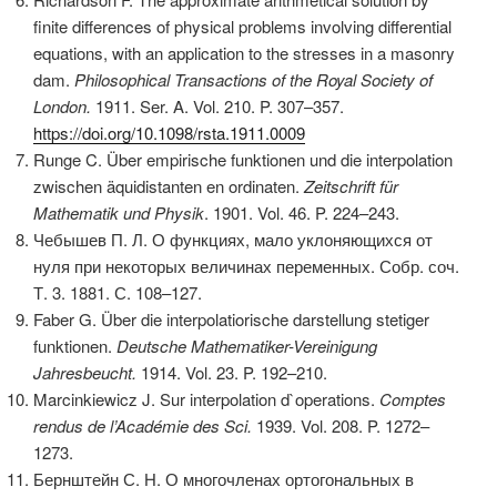
finite differences of physical problems involving differential
equations, with an application to the stresses in a masonry
dam.
Philosophical Transactions of the Royal Society of
London.
1911. Ser. A. Vol. 210. P. 307–357.
https://doi.org/10.1098/rsta.1911.0009
Runge C. Über empirische funktionen und die interpolation
zwischen äquidistanten en ordinaten.
Zeitschrift für
Mathematik und Physik
. 1901. Vol. 46. P. 224–243.
Чебышев П. Л. О функциях, мало уклоняющихся от
нуля при некоторых величинах переменных. Собр. соч.
Т. 3. 1881. С. 108–127.
Faber G. Über die interpolatiorische darstellung stetiger
funktionen.
Deutsche Mathematiker-Vereinigung
Jahresbeucht.
1914. Vol. 23. P. 192–210.
Marcinkiewicz J. Sur interpolation d`operations.
Comptes
rendus de l’Académie des Sci.
1939. Vol. 208. P. 1272–
1273.
Бернштейн С. Н. О многочленах ортогональных в