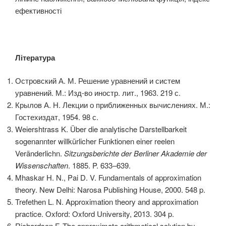
ефективності
Література
Островский А. М. Решение уравнений и систем
уравнений. М.: Изд-во иностр. лит., 1963. 219 с.
Крылов А. Н. Лекции о приближенных вычислениях. М.:
Гостехиздат, 1954. 98 с.
Weiershtrass K. Über die analytische Darstellbarkeit
sogenannter willkürlicher Funktionen einer reelen
Veränderlichn.
Sitzungsberichte der Berliner Akademie der
Wissenschaften
. 1885. P. 633–639.
Mhaskar H. N., Pai D. V. Fundamentals of approximation
theory. New Delhi: Narosa Publishing House, 2000. 548 p.
Trefethen L. N. Approximation theory and approximation
practice. Oxford: Oxford University, 2013. 304 p.
Richardson F. The approximate arithmetical solution by