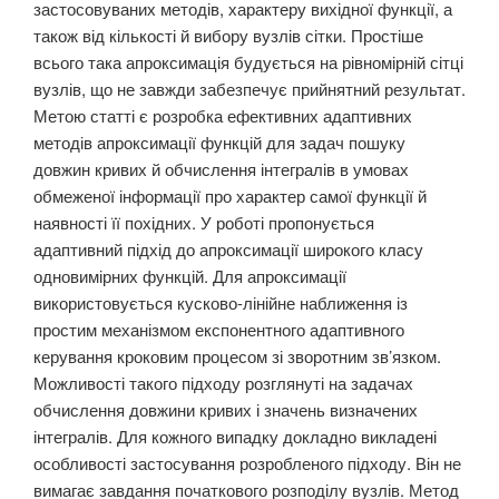
застосовуваних методів, характеру вихідної функції, а
також від кількості й вибору вузлів сітки. Простіше
всього така апроксимація будується на рівномірній сітці
вузлів, що не завжди забезпечує прийнятний результат.
Метою статті є розробка ефективних адаптивних
методів апроксимації функцій для задач пошуку
довжин кривих й обчислення інтегралів в умовах
обмеженої інформації про характер самої функції й
наявності її похідних. У роботі пропонується
адаптивний підхід до апроксимації широкого класу
одновимірних функцій. Для апроксимації
використовується кусково-лінійне наближення із
простим механізмом експонентного адаптивного
керування кроковим процесом зі зворотним зв’язком.
Можливості такого підходу розглянуті на задачах
обчислення довжини кривих і значень визначених
інтегралів. Для кожного випадку докладно викладені
особливості застосування розробленого підходу. Він не
вимагає завдання початкового розподілу вузлів. Метод