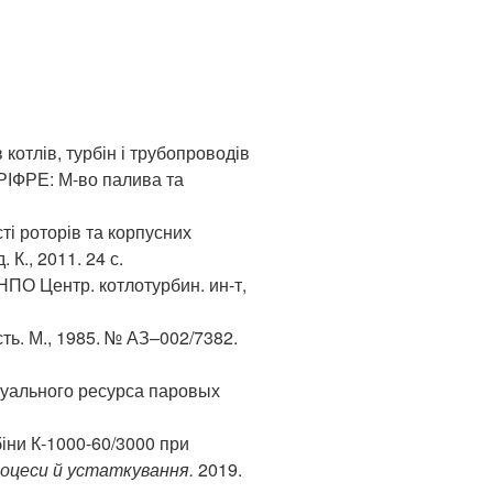
котлів, турбін і трубопроводів
ГРІФРЕ: М-во палива та
і роторів та корпусних
 К., 2011. 24 с.
НПО Центр. котлотурбин. ин-т,
ь. М., 1985. № АЗ–002/7382.
дуального ресурса паровых
іни К-1000-60/3000 при
роцеси й устаткування.
2019.