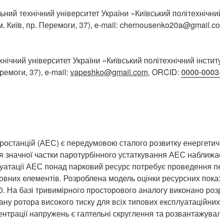
ьний технічний університет України «Київський політехнічний
 м. Київ, пр. Перемоги, 37), e-mail: chernousenko20a@gmail.
нічний університет України «Київський політехнічний інститу
еремоги, 37), e-mail:
vapeshko@gmail.com
, ORCID:
0000-0003
ростанцій (АЕС) є передумовою сталого розвитку енергетич
 значної частки паротурбінного устаткування АЕС наближає
уатації АЕС понад парковий ресурс потребує проведення п
овних елементів. Розроблена модель оцінки ресурсних показ
0. На базі тривимірного просторового аналогу виконано роз
у ротора високого тиску для всіх типових експлуатаційних
нтрації напружень є галтельні скруглення та розвантажувал