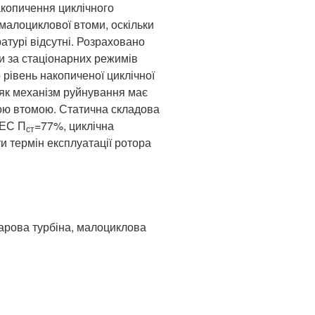
накопичення циклічного
алоциклової втоми, оскільки
атурі відсутні. Розраховано
ти за стаціонарних режимів
 рівень накопиченої циклічної
 як механізм руйнування має
вою втомою. Статична складова
АЕС П
=77%, циклічна
ст
 термін експлуатації ротора
арова турбіна, малоциклова