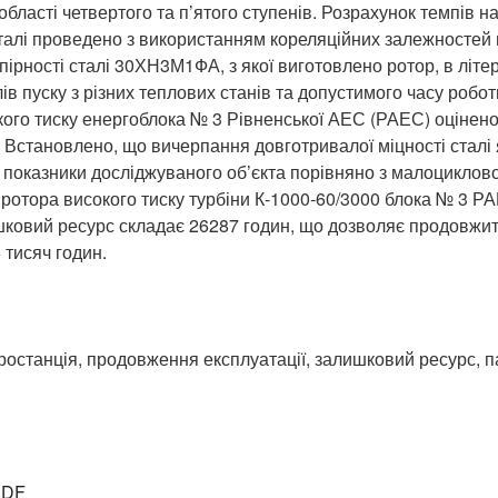
 області четвертого та п’ятого ступенів. Розрахунок темпів 
лі проведено з використанням кореляційних залежностей м
ірності сталі 30ХН3М1ФА, з якої виготовлено ротор, в літер
ів пуску з різних теплових станів та допустимого часу робо
кого тиску енергоблока № 3 Рівненської АЕС (РАЕС) оцінено
. Встановлено, що вичерпання довготривалої міцності сталі
 показники досліджуваного об’єкта порівняно з малоцикло
ротора високого тиску турбіни К-1000-60/3000 блока № 3 Р
ковий ресурс складає 26287 годин, що дозволяє продовжити
 тисяч годин.
останція, продовження експлуатації, залишковий ресурс, п
PDF