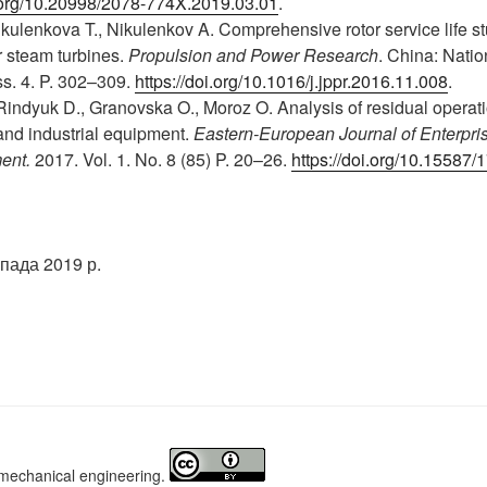
i.org/10.20998/2078-774X.2019.03.01
.
ulenkova T., Nikulenkov A. Comprehensive rotor service life st
r steam turbines.
Propulsion and Power Research
. China: Natio
ss. 4. P. 302–309.
https://doi.org/10.1016/j.jppr.2016.11.008
.
indyuk D., Granovska O., Moroz O. Analysis of residual operati
and industrial equipment.
Eastern-European Journal of Enterpri
ent.
2017. Vol. 1. No. 8 (85) P. 20–26.
https://doi.org/10.15587
пада 2019 р.
 mechanical engineering.