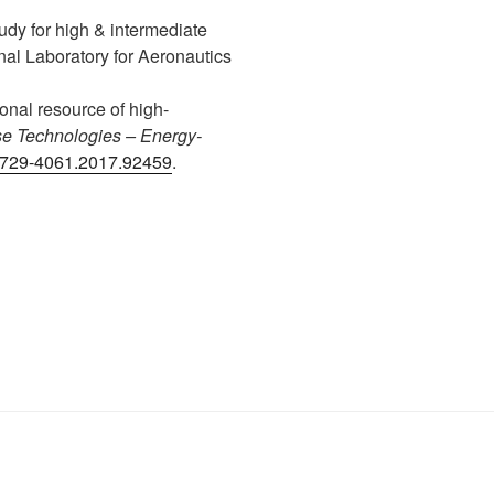
udy for high & intermediate
nal Laboratory for Aeronautics
onal resource of high-
se Technologies – E
nergy-
/1729-4061.2017.92459
.