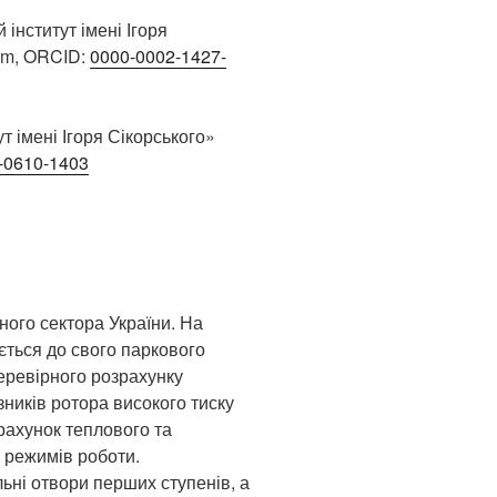
 інститут імені Ігоря
com, ORCID:
0000-0002-1427-
т імені Ігоря Сікорського»
-0610-1403
ного сектора України. На
ться до свого паркового
еревірного розрахунку
ників ротора високого тиску
рахунок теплового та
 режимів роботи.
ьні отвори перших ступенів, а