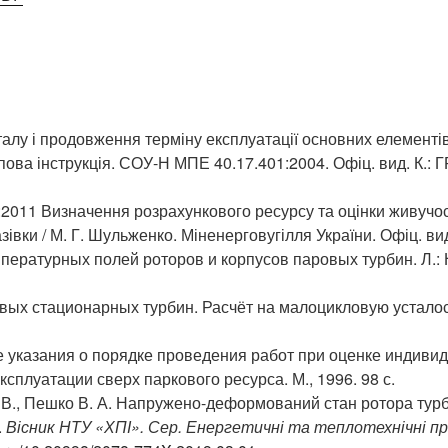
лу і продовження терміну експлуатації основних елементів 
пова інструкція. СОУ-Н МПЕ 40.17.401:2004. Офіц. вид. К.: 
011 Визначення розрахункового ресурсу та оцінки живучост
зівки / М. Г. Шульженко. Міненерговугілля України. Офіц. вид.
мпературных полей роторов и корпусов паровых турбин. Л.: 
вых стационарных турбин. Расчёт на малоцикловую усталост
е указания о порядке проведения работ при оценке индиви
ксплуатации сверх паркового ресурса. М., 1996. 98 с.
 В., Пешко В. А. Напружено-деформований стан ротора турб
.
Вісник НТУ «ХПІ». Сер. Енергетичні та теплотехнічні п