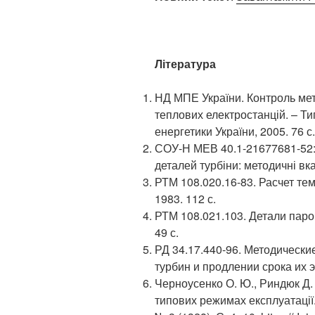
Література
НД МПЕ України. Контроль мета
теплових електростанцій. – Ти
енергетики України, 2005. 76 с.
СОУ-Н МЕВ 40.1-21677681-52:2
деталей турбіни: методичні вка
РТМ 108.020.16-83. Расчет те
1983. 112 с.
РТМ 108.021.103. Детали паро
49 с.
РД 34.17.440-96. Методически
турбин и продлении срока их э
Черноусенко О. Ю., Риндюк Д.
типових режимах експлуатації