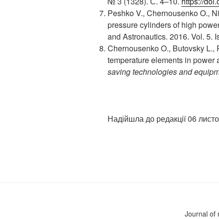
№ 3 (1328). С. 4–10.
https://do
Peshko V., Chernousenko O., Nik
pressure cylinders of high powe
and Astronautics. 2016. Vol. 5. I
Chernousenko O., Butovsky L., R
temperature elements in power 
saving technologies and equipm
Надійшла до редакції 06 листо
Journal of