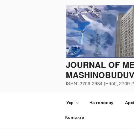
Перейти
до
вмісту
JOURNAL OF ME
MASHINOBUDUV
ISSN: 2709-2984 (Print), 2709-2
Укр
На головну
Арх
Контакти