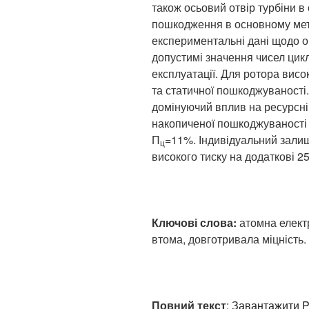
також осьовий отвір турбіни в
пошкодження в основному мета
експериментальні дані щодо оп
допустимі значення чисел цикл
експлуатації. Для ротора висо
та статичної пошкоджуваності
домінуючий вплив на ресурсні
накопиченої пошкоджуваності 
П
=11%. Індивідуальний залиш
ц
високого тиску на додаткові 25
Ключові слова:
атомна електр
втома, довготривала міцність.
Повний текст
:
Завантажити 