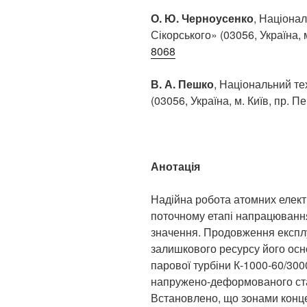
О. Ю. Черноусенко
, Націонал
Сікорського» (03056, Україна,
8068
В. А. Пешко
, Національний тех
(03056, Україна, м. Київ, пр. П
Анотація
Надійна робота атомних елект
поточному етапі напрацювання
значення. Продовження експл
залишкового ресурсу його осн
парової турбіни К-1000-60/300
напружено-деформованого стан
Встановлено, що зонами конце