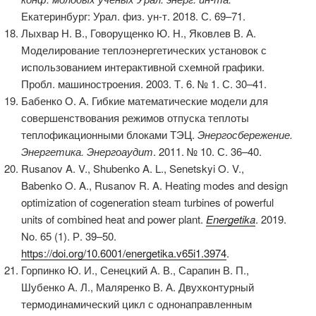
Екатеринбург: Урал. физ. ун-т. 2018. С. 69–71.
Лыхвар Н. В., Говорущенко Ю. Н., Яковлев В. А.
Моделирование теплоэнергетических установок с
использованием интерактивной схемной графики.
Пробл. машиностроения. 2003. Т. 6. № 1. С. 30–41.
Бабенко О. А. Гибкие математические модели для
совершенствования режимов отпуска теплоты
теплофикационными блоками ТЭЦ.
Энергосбережение.
Энергетика. Энергоаудит
. 2011. № 10. С. 36–40.
Rusanov A. V., Shubenko A. L., Senetskyi O. V.,
Babenko O. A., Rusanov R. A. Heating modes and design
optimization of cogeneration steam turbines of powerful
units of combined heat and power plant.
Energetika
. 2019.
No. 65 (1). Р. 39–50.
https://doi.org/10.6001/energetika.v65i1.3974
.
Горпинко Ю. И., Сенецкий А. В., Сарапин В. П.,
Шубенко А. Л., Маляренко В. А. Двухконтурный
термодинамический цикл с однонаправленным