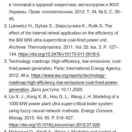
в тепловой и ядерной энергетике, металлургии и ЖКХ
Украины.
Пром. теплотехника
. 2012. Т. 34. № 6. С. 30–
45.
Lukowicz H., Dykas S., Stepczynska K., Rulik S. The
effect of the internal reheat application on the efficiency of
the 900 MW ultra-supercritical coal-fired power unit.
Archives Thermodynamics.
2011. Vol. 32. Iss. 3. Р. 127–
144.
https://doi.org/10.2478/v10173-011-0018-0
.
Technology roadmap: High-efficiency, low-emissions, coal-
fired power generation. Paris: International Energy Agency,
2012. 48 p.
https://www.iea.org/reports/technology-
roadmap-high-efficiency-low-emissions-coal-fired-power-
generation
. Дата доступа: 10.11.2020.
Liu X. J., Kong X. B., Hou G. L., Wang J. H. Modeling of a
1000 MW power plant ultra super-critical boiler system
using fuzzy-neural network methods.
Energy Convers.
Manag.
2013. Vol. 65. P. 518–527.
https://doi.org/10.1016/j.enconman.2012.07.028
.
Mohamed O., Khalil A., Wang J. Modeling and control of