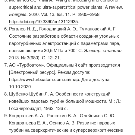
supercritical and ultra-supercritical power plants: A review.
Energies.
2020. Vol. 13. Iss. 11. Р. 2935–2958.
https://doi.org/10.3390/en13112935
.
Рогалев Н. Д., Голодницкий А. Э., Тумановский А. Г.
Состояние разработок в области создания угольных
паротурбинных электростанций с параметрами пара,
превышающими 30,5 МПа и 700 °С.
Электр
. станции
.
2013. № 3(980). С. 12–21.
АО «Турбоатом». Официальный сайт производителя
[Электронный ресурс]. Режим доступа:
https://www.turboatom.com.ua/map
. Дата доступа:
10.10.2020.
Шубенко-Шубин Л. А. Особенности конструкций
новейших паровых турбин большой мощности. М.; Л.:
Госэнергоиздат, 1962. 136 с.
Кондратьев А. А., Рассохин В. А., Олейников С. Ю.,
Кондратьева Е. А., Осипов А. В. Развитие паровых
турбин на сверхкритические и суперсверхкритические