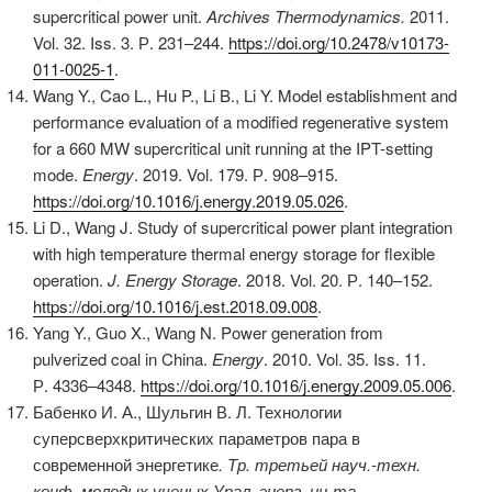
supercritical power unit.
Archives Thermodynamics.
2011.
Vol. 32. Iss. 3. Р. 231–244.
https://doi.org/10.2478/v10173-
011-0025-1
.
Wang Y., Cao L., Hu P., Li B., Li Y. Model establishment and
performance evaluation of a modified regenerative system
for a 660 MW supercritical unit running at the IPT-setting
mode.
Energy
. 2019. Vol. 179. Р. 908–915.
https://doi.org/10.1016/j.energy.2019.05.026
.
Li D., Wang J. Study of supercritical power plant integration
with high temperature thermal energy storage for flexible
operation.
J.
Energy Storage
. 2018. Vol. 20. Р. 140–152.
https://doi.org/10.1016/j.est.2018.09.008
.
Yang Y., Guo X., Wang N. Power generation from
pulverized coal in China.
Energy
. 2010. Vol. 35. Iss. 11.
Р. 4336–4348.
https://doi.org/10.1016/j.energy.2009.05.006
.
Бабенко И. А., Шульгин В. Л. Технологии
суперсверхкритических параметров пара в
современной энергетике
. Тр
. третьей науч
.-техн
.
конф
. молодых ученых Урал
. энерг
. ин
-та.