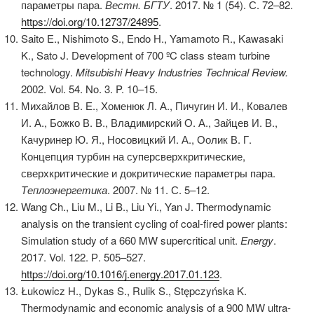
параметры пара.
Вестн
. Б
ГТУ
. 2017. № 1 (54). С. 72–82.
https://doi.org/10.12737/24895
.
Saito E., Nishimoto S., Endo H., Yamamoto R., Kawasaki
K., Sato J. Development of 700 ºC class steam turbine
technology.
Mitsubishi Heavy Industries Technical Review.
2002. Vol. 54. No. 3. P. 10–15.
Михайлов В. Е., Хоменюк Л. А., Пичугин И. И., Ковалев
И. А., Божко В. В., Владимирский О. А., Зайцев И. В.,
Качуринер Ю. Я., Носовицкий И. А., Оолик В. Г.
Концепция турбин на суперсверхкритические,
сверхкритические и докритические параметры пара.
Теплоэнергетика
. 2007. № 11. С. 5–12.
Wang Ch., Liu M., Li B., Liu Yi., Yan J. Thermodynamic
analysis on the transient cycling of coal-fired power plants:
Simulation study of a 660 MW supercritical unit.
Energy
.
2017. Vol. 122. Р. 505–527.
https://doi.org/10.1016/j.energy.2017.01.123
.
Łukowicz H., Dykas S., Rulik S., Stępczyńska K.
Thermodynamic and economic analysis of a 900 MW ultra-