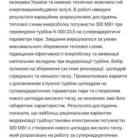
економіки України та наявних технічних можливостей
енергомашинобудівної галузі. В роботі наведені
результати варіаційних розрахункових досліджень
теплової схеми енергоблоку потужністю 300 МВт при
переведенні турбіни К-300-23,5 на супернадкритичні
параметри пари. Завдання вирішувалося за умови
максимального збереження теплової схеми,
підвищення ефективності енергоблоку та мінімізації
капітальних вкладень при модернізації турбіни. Вибір
зупинено на збереженні системи регенерації, циліндрів
середнього та низького тиску. Проаналізовано варіанти
з доповненням існуючої турбіни циліндром на
супернадкритичних параметрах пари та створенням
нового циліндра високого тиску за незначних змін його
габаритних характеристик. Результати досліджень
показали, що найбільш раціональним варіантом
модернізації турбоустановки електричною потужністю
300 МВт є створення нового циліндра високого тиску,
який розраховано на роботу за супернадкритичних